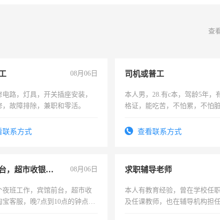
查
工
08月06日
司机或普工
修电路，灯具，开关插座安装，
本人男，28.有c本，驾龄5年，
修，故障排除，兼职和零活。
格证，能吃苦，不怕累，不怕
实，需求稳定工作一份，保险
看联系方式
查看联系方式
宾馆前台，超市收银员，淘宝客服
08月06日
求职辅导老师
个夜班工作，宾馆前台，超市收
本人有教育经验，曾在学校任
淘宝客服，晚7点到10点的钟点
及任课教师，也在辅导机构担
烦看到的老板加我微信聊，手机
师，求周一至周五辅导老师的