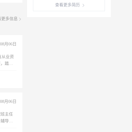
查看更多简历
看更多信息
08月06日
有从业资
脏，踏
不干
08月06日
职班主任
任辅导教
工作