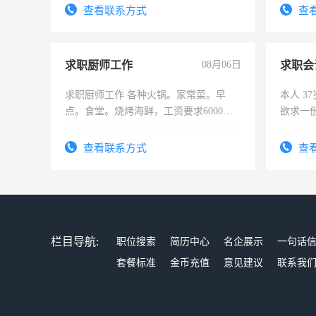
号同微
查看联系方式
查
求职厨师工作
08月06日
求职会
求职厨师工作 各种火锅。家常菜。早
本人 3
点。食堂。烧烤海鲜，工资要求6000以
欲求一
上
计证
查看联系方式
查
栏目导航:
职位搜索
简历中心
名企展示
一句话
套餐标准
金币充值
意见建议
联系我