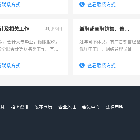
信
看联系方式
查看联系方式
计及相关工作
08月06日
兼职或全职销售、普工、维修
7岁，会计大专毕业，做账报税。
过年可不休息，有广告销售经
份全职会计等财务类工作。有会
低压电工证，网络管理员证
看联系方式
查看联系方式
信息
招聘资讯
发布简历
企业入驻
会员中心
法律申明
们