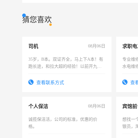
猜您喜欢
司机
08月06日
求职电
35岁，B本。双证齐全，马上下A本！有
专业维
跑长途，和拉大超的经验！以前开九米
水电维
六，渣土车
查看联系方式
查
个人保洁
08月06日
诚揽保洁活，公司的标准，优惠的价
想找一
格。
银员，
工，麻