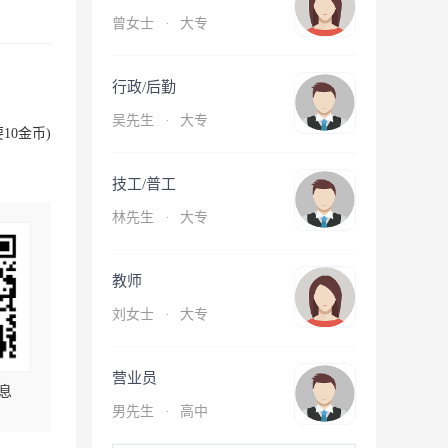
曾女士
·
大专
行政/后勤
吴先生
·
大专
10金币)
技工/普工
林先生
·
大专
教师
刘女士
·
大专
营业员
息
男先生
·
高中